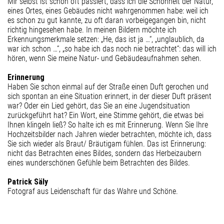
Mir selbst ist schon oft passiert, dass ich die Schönheit der Natur,
eines Ortes, eines Gebäudes nicht wahrgenommen habe: weil ich
es schon zu gut kannte, zu oft daran vorbeigegangen bin, nicht
richtig hingesehen habe. In meinen Bildern möchte ich
Erkennungsmerkmale setzen: „He, das ist ja …“, „unglaublich, da
war ich schon …“, „so habe ich das noch nie betrachtet“: das will ich
hören, wenn Sie meine Natur- und Gebäudeaufnahmen sehen.
Erinnerung
Haben Sie schon einmal auf der Straße einen Duft gerochen und
sich spontan an eine Situation erinnert, in der dieser Duft präsent
war? Oder ein Lied gehört, das Sie an eine Jugendsituation
zurückgeführt hat? Ein Wort, eine Stimme gehört, die etwas bei
Ihnen klingeln ließ? So halte ich es mit Erinnerung. Wenn Sie Ihre
Hochzeitsbilder nach Jahren wieder betrachten, möchte ich, dass
Sie sich wieder als Braut/ Bräutigam fühlen. Das ist Erinnerung:
nicht das Betrachten eines Bildes, sondern das Herbeizaubern
eines wunderschönen Gefühle beim Betrachten des Bildes.
Patrick Säly
Fotograf aus Leidenschaft für das Wahre und Schöne.